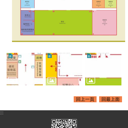
桃
園
市
政
府
隱
私
權
政
策
政
府
網
站
資
回上一頁
回最上面
料
開
:::
放
宣
告