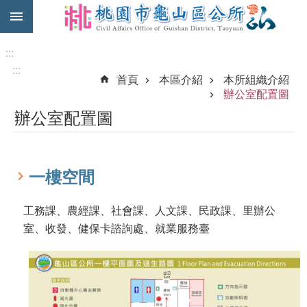
:::
跳到主要內容區塊
免
費
:::
公
:::
首頁
本區介紹
本所組織介紹
車
辦公室配置圖
市
辦公室配置圖
民
卡
進
一樓空間
階
搜
尋
工務課、農經課、社會課、人文課、民政課、里辦公
室、收發、健保卡諮詢處、就業服務臺
本
區
介