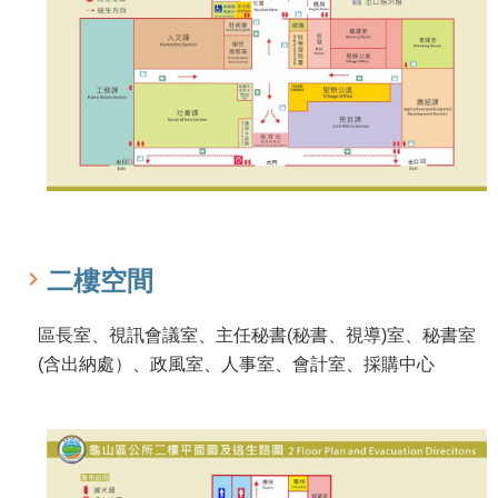
紹
訊
息
公
告
生
活
便
民
資
二樓空間
訊
機
區長室、視訊會議室、主任秘書(秘書、視導)室、秘書室
關
(含出納處）、政風室、人事室、會計室、採購中心
通
訊
錄
相
關