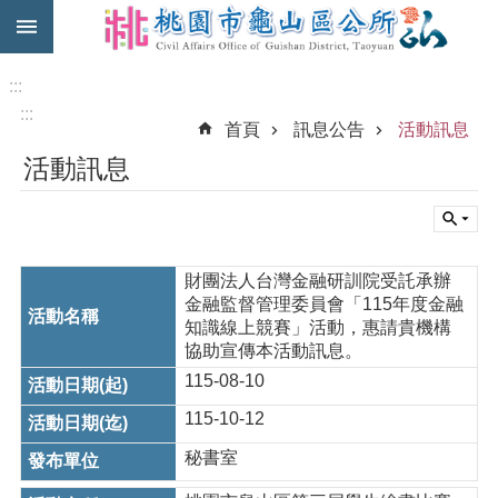
:::
跳到主要內容區塊
免
費
:::
公
:::
首頁
訊息公告
活動訊息
車
活動訊息
市
民
卡
進
財團法人台灣金融研訓院受託承辦
階
金融監督管理委員會「115年度金融
搜
知識線上競賽」活動，惠請貴機構
尋
協助宣傳本活動訊息。
115-08-10
115-10-12
本
區
秘書室
介