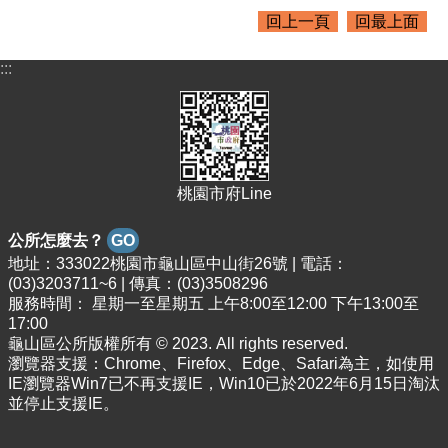
資
回上一頁
回最上面
料
:::
回
首
頁
網
站
導
桃園市府Line
覽
公所怎麼去？
GO
市
地址：333022桃園市龜山區中山街26號 | 電話：
政
(03)3203711~6 | 傳真：(03)3508296
信
服務時間： 星期一至星期五 上午8:00至12:00 下午13:00至
箱
17:00
龜山區公所版權所有 © 2023. All rights reserved.
常
瀏覽器支援：Chrome、Firefox、Edge、Safari為主，如使用
見
IE瀏覽器Win7已不再支援IE，Win10已於2022年6月15日淘汰
問
並停止支援IE。
題