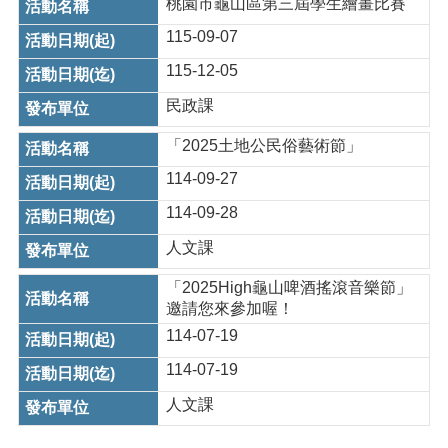
桃園市龜山區第三屆學生繪畫比賽
紹
115-09-07
訊
息
115-12-05
公
告
民政課
生
「2025土地公民俗藝術節」
活
114-09-27
便
民
114-09-28
資
人文課
訊
機
「2025High龜山啤酒搖滾音樂節」
關
邀請您來參加喔！
通
114-07-19
訊
114-07-19
錄
人文課
相
關