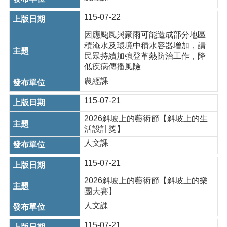
資
料
115-07-22
回
因應颱風與豪雨可能造成部分地區
首
積淹水及環境中積水容器增加，請
頁
民眾持續加強登革熱防治工作，降
低疾病傳播風險
網
農經課
站
導
115-07-21
覽
2026斜坡上的藝術節【斜坡上的生
市
活設計獎】
政
人文課
信
箱
115-07-21
常
2026斜坡上的藝術節【斜坡上的樂
見
團大賽】
問
人文課
題
115-07-21