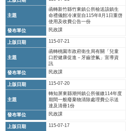
桃
園
函轉新竹縣竹東鎮公所檢送該鎮生
市
命禮儀館冷凍室自115年8月1日重啓
政
使用及收費公告一份
府
民政課
隱
115-07-21
私
權
函轉桃園市政府衛生局有關「兒童
政
口腔健康促進－牙齒塗氟」宣導資
策
訊
民政課
政
府
115-07-20
網
站
轉知屏東縣潮州鎮公所催繳114年度
資
期間一般廢棄物清除處理費公示送
料
達及清冊1份
開
民政課
放
宣
115-07-17
告