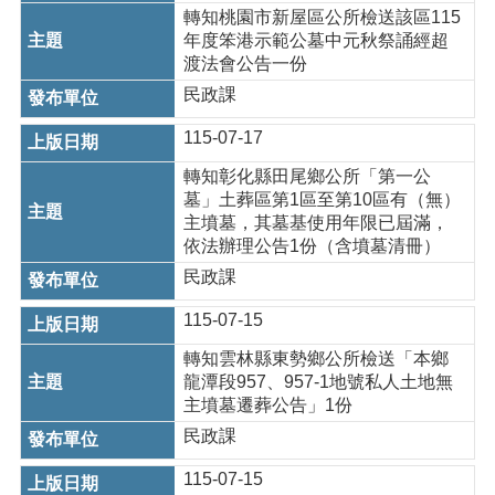
轉知桃園市新屋區公所檢送該區115
網
年度笨港示範公墓中元秋祭誦經超
站
渡法會公告一份
安
民政課
全
政
115-07-17
策
轉知彰化縣田尾鄉公所「第一公
墓」土葬區第1區至第10區有（無）
主墳墓，其墓基使用年限已屆滿，
依法辦理公告1份（含墳墓清冊）
民政課
115-07-15
轉知雲林縣東勢鄉公所檢送「本鄉
龍潭段957、957-1地號私人土地無
主墳墓遷葬公告」1份
民政課
115-07-15