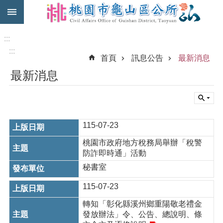
:::
跳到主要內容區塊
免
費
:::
公
:::
首頁
訊息公告
最新消息
車
最新消息
市
民
卡
進
115-07-23
階
搜
桃園市政府地方稅務局舉辦「稅警
尋
防詐即時通」活動
秘書室
115-07-23
本
轉知「彰化縣溪州鄉重陽敬老禮金
區
發放辦法」令、公告、總說明、條
介