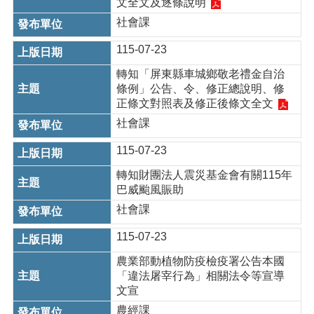
文全文及逐條說明
紹
社會課
訊
息
115-07-23
公
告
轉知「屏東縣車城鄉敬老禮金自治
條例」公告、令、修正總說明、修
生
正條文對照表及修正後條文全文
活
社會課
便
民
115-07-23
資
訊
轉知財團法人震災基金會有關115年
巴威颱風賑助
機
社會課
關
通
115-07-23
訊
錄
農業部動植物防疫檢疫署公告本國
「違法屠宰行為」相關法令等宣導
相
文宣
關
農經課