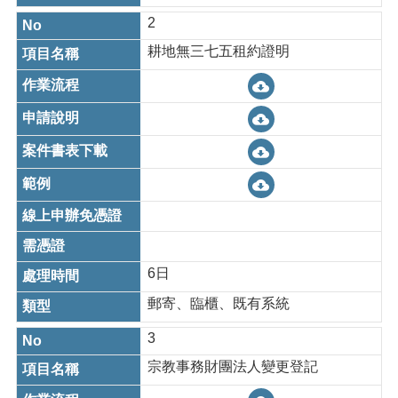
資
料
2
耕地無三七五租約證明
回
首
頁
網
站
導
覽
市
政
信
6日
箱
郵寄、臨櫃、既有系統
常
見
3
問
宗教事務財團法人變更登記
題