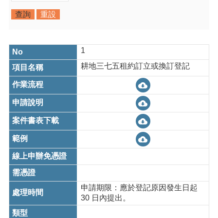
紹
訊
息
公
1
告
耕地三七五租約訂立或換訂登記
生
活
便
民
資
訊
機
關
通
訊
錄
申請期限：應於登記原因發生日起
30 日內提出。
相
關