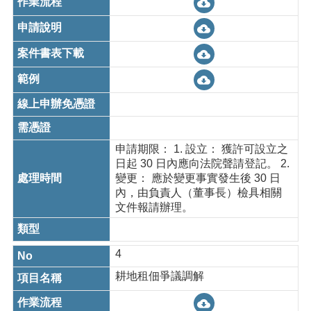
桃
園
市
政
府
隱
私
權
政
申請期限： 1. 設立： 獲許可設立之
策
日起 30 日內應向法院聲請登記。 2.
政
變更： 應於變更事實發生後 30 日
府
內，由負責人（董事長）檢具相關
網
文件報請辦理。
站
資
料
4
開
耕地租佃爭議調解
放
宣
告