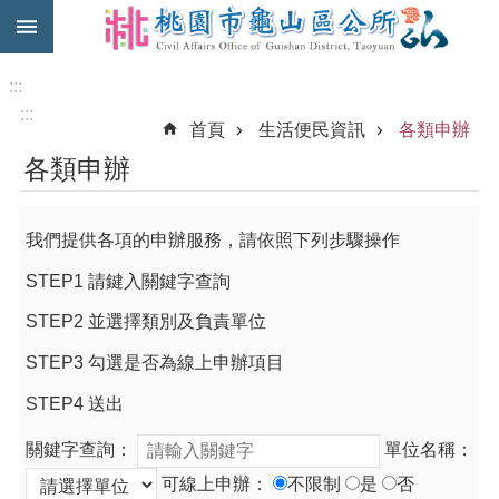
:::
跳到主要內容區塊
免
費
:::
公
:::
首頁
生活便民資訊
各類申辦
車
各類申辦
市
民
卡
我們提供各項的申辦服務，請依照下列步驟操作
進
STEP1 請鍵入關鍵字查詢
階
搜
STEP2 並選擇類別及負責單位
尋
STEP3 勾選是否為線上申辦項目
STEP4 送出
本
關鍵字查詢：
單位名稱：
區
介
可線上申辦：
不限制
是
否