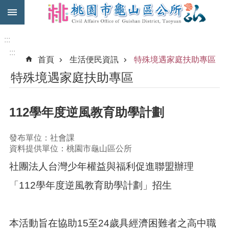
:::
跳到主要內容區塊
免
費
:::
公
:::
首頁
生活便民資訊
特殊境遇家庭扶助專區
車
特殊境遇家庭扶助專區
市
民
卡
112學年度逆風教育助學計劃
進
階
發布單位：社會課
搜
資料提供單位：桃園市龜山區公所
尋
社團法人台灣少年權益與福利促進聯盟辦理
「112學年度逆風教育助學計劃」招生
本
區
介
本活動旨在協助15至24歲具經濟困難者之高中職