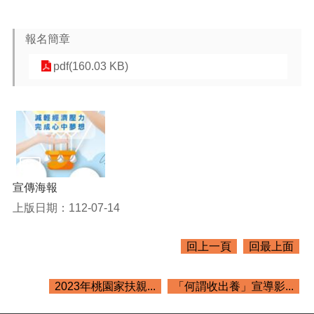
資
料
報名簡章
回
首
pdf(160.03 KB)
頁
網
站
導
覽
市
宣傳海報
政
信
上版日期：112-07-14
箱
常
回上一頁
回最上面
見
問
2023年桃園家扶親...
「何謂收出養」宣導影...
題