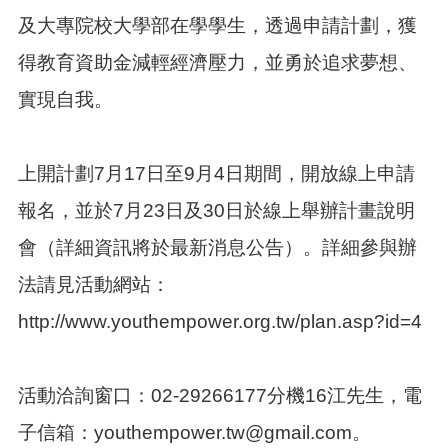
紹
及大專院校大學部在學學生，透過申請計劃，獲
訊
得教育資助金減輕經濟壓力，並勇於追求夢想、
息
公
實現自我。
告
生
活
上開計劃7月17日至9月4日期間，開放線上申請
便
民
報名，並於7月23日及30日於線上舉辦計畫說明
資
會（詳細資訊將於最新消息公告）。詳細參與辦
訊
法請見活動網站：
機
關
http://www.youthempower.org.tw/plan.asp?id=4
通
訊
錄
活動洽詢窗口：02-29266177分機16江先生，電
相
關
子信箱：youthempower.tw@gmail.com。