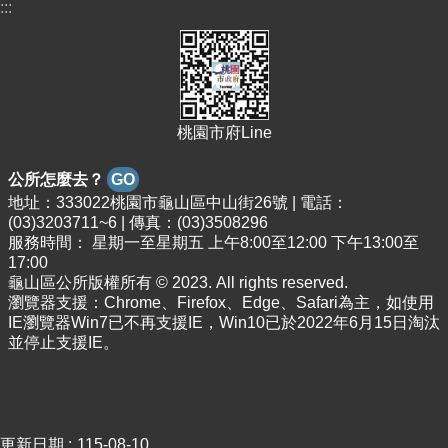
桃
:::
園
市
政
府
桃園市府Line
隱
私
權
公所怎麼去？
GO
政
地址：333022桃園市龜山區中山街26號 | 電話：
策
(03)3203711~6 | 傳真：(03)3508296
服務時間： 星期一至星期五 上午8:00至12:00 下午13:00至
政
17:00
府
龜山區公所版權所有 © 2023. All rights reserved.
網
瀏覽器支援：Chrome、Firefox、Edge、Safari為主，如使用
站
IE瀏覽器Win7已不再支援IE，Win10已於2022年6月15日淘汰
資
並停止支援IE。
料
開
放
宣
告
更新日期
115-08-10