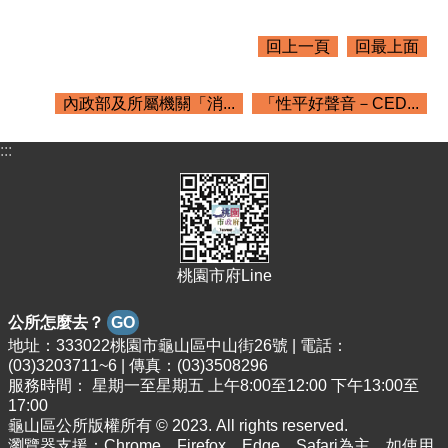
紹
訊
回上一頁
回最上面
息
公
內政部及所屬機關「消...
「性平好聲音－CED...
告
生
:::
活
便
民
資
訊
桃園市府Line
機
關
公所怎麼去？
GO
通
地址：333022桃園市龜山區中山街26號 | 電話：
訊
(03)3203711~6 | 傳真：(03)3508296
錄
服務時間： 星期一至星期五 上午8:00至12:00 下午13:00至
17:00
相
龜山區公所版權所有 © 2023. All rights reserved.
關
瀏覽器支援：Chrome、Firefox、Edge、Safari為主，如使用