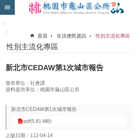
:::
跳到主要內容區塊
免
費
:::
公
:::
首頁
生活便民資訊
性別主流化專區
車
性別主流化專區
市
民
卡
新北市CEDAW第1次城市報告
進
階
發布單位：社會課
搜
資料提供單位：桃園市龜山區公所
尋
新北市CEDAW第1次城市報告
本
pdf(5.81 MB)
區
介
上版日期：112-04-14