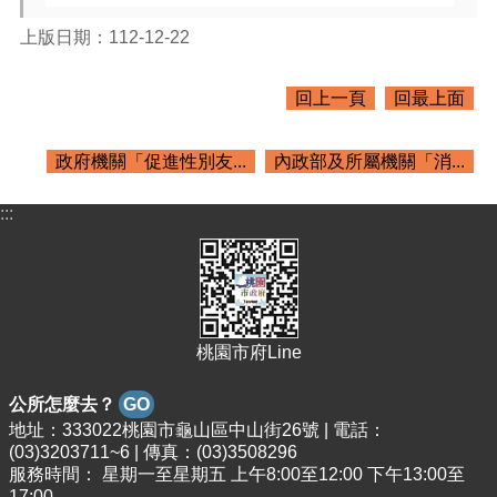
紹
上版日期：112-12-22
訊
息
公
回上一頁
回最上面
告
生
政府機關「促進性別友...
內政部及所屬機關「消...
活
便
:::
民
資
訊
機
關
桃園市府Line
通
訊
公所怎麼去？
GO
錄
地址：333022桃園市龜山區中山街26號 | 電話：
(03)3203711~6 | 傳真：(03)3508296
相
服務時間： 星期一至星期五 上午8:00至12:00 下午13:00至
關
17:00