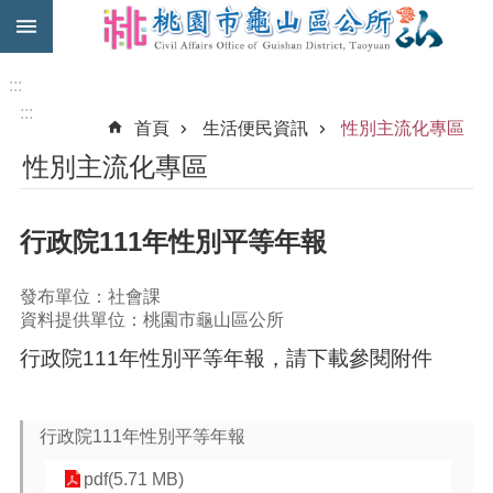
:::
跳到主要內容區塊
免
費
:::
公
:::
首頁
生活便民資訊
性別主流化專區
車
性別主流化專區
市
民
卡
行政院111年性別平等年報
進
階
發布單位：社會課
搜
資料提供單位：桃園市龜山區公所
尋
行政院111年性別平等年報，請下載參閱附件
本
行政院111年性別平等年報
區
介
pdf(5.71 MB)