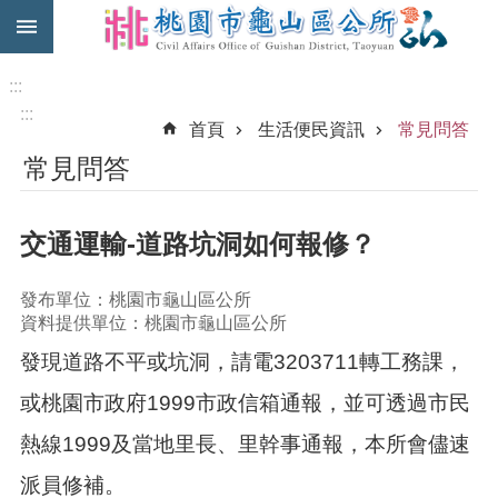
:::
跳到主要內容區塊
免
費
:::
公
:::
首頁
生活便民資訊
常見問答
車
常見問答
市
民
卡
交通運輸-道路坑洞如何報修？
進
階
發布單位：桃園市龜山區公所
搜
資料提供單位：桃園市龜山區公所
尋
發現道路不平或坑洞，請電3203711轉工務課，
或桃園市政府1999市政信箱通報，並可透過市民
本
熱線1999及當地里長、里幹事通報，本所會儘速
區
介
派員修補。