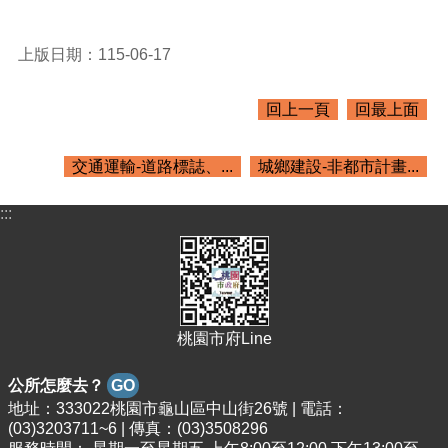
紹
訊
上版日期：115-06-17
息
公
告
回上一頁
回最上面
生
活
交通運輸-道路標誌、...
城鄉建設-非都市計畫...
便
民
:::
資
訊
機
關
通
桃園市府Line
訊
錄
公所怎麼去？
GO
地址：333022桃園市龜山區中山街26號 | 電話：
相
(03)3203711~6 | 傳真：(03)3508296
關