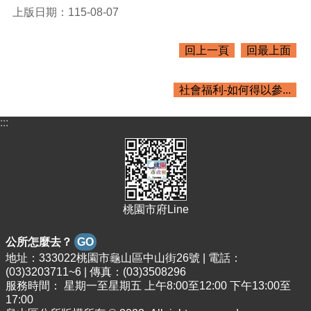
紹
上版日期：115-08-07
訊
息
回上一頁
回最上面
公
告
社會福利-如何得以參...
生
活
:::
便
民
資
訊
機
桃園市府Line
關
通
公所怎麼去？
GO
訊
錄
地址：333022桃園市龜山區中山街26號 | 電話：
(03)3203711~6 | 傳真：(03)3508296
相
服務時間： 星期一至星期五 上午8:00至12:00 下午13:00至
關
17:00