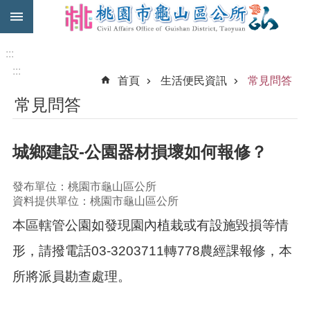
:::
跳到主要內容區塊
免
費
:::
公
:::
首頁
生活便民資訊
常見問答
車
常見問答
市
民
卡
城鄉建設-公園器材損壞如何報修？
進
階
發布單位：桃園市龜山區公所
搜
資料提供單位：桃園市龜山區公所
尋
本區轄管公園如發現園內植栽或有設施毀損等情
形，請撥電話03-3203711轉778農經課報修，本
本
所將派員勘查處理。
區
介