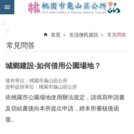
:::
跳到主要內容區塊
免
費
:::
公
:::
首頁
生活便民資訊
常見問答
車
常見問答
市
民
卡
城鄉建設-如何借用公園場地？
進
階
發布單位：桃園市龜山區公所
搜
資料提供單位：桃園市龜山區公所
尋
依桃園市公園場地使用辦法規定，請填寫申請書
及切結書後向本所提出申請，經本所審核後函
本
復。
區
介