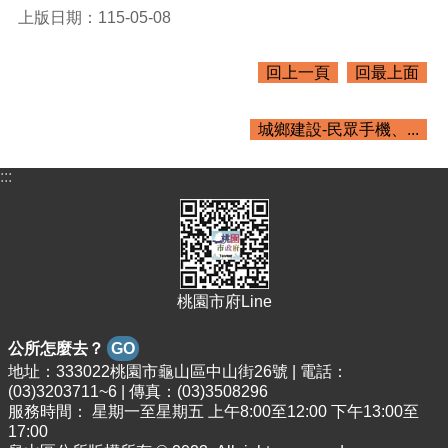
紹
上版日期：115-05-08
訊
息
回上一頁
回最上面
公
告
城鄉建設-民眾手機、...
生
活
:::
便
民
資
訊
機
桃園市府Line
關
通
公所怎麼去？
GO
訊
錄
地址：333022桃園市龜山區中山街26號 | 電話：
(03)3203711~6 | 傳真：(03)3508296
相
服務時間： 星期一至星期五 上午8:00至12:00 下午13:00至
關
17:00