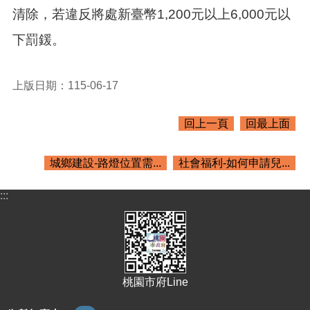
紹
清除，若違反將處新臺幣1,200元以上6,000元以
訊
下罰鍰。
息
公
告
上版日期：115-06-17
生
活
回上一頁
回最上面
便
民
資
城鄉建設-路燈位置需...
社會福利-如何申請兒...
訊
:::
機
關
通
訊
錄
桃園市府Line
相
關