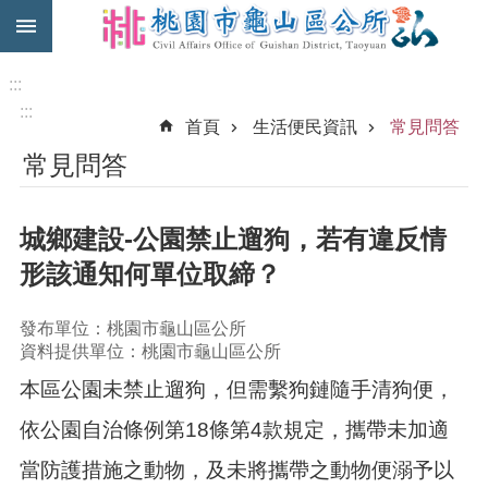
:::
跳到主要內容區塊
免
費
:::
公
:::
首頁
生活便民資訊
常見問答
車
常見問答
市
民
卡
城鄉建設-公園禁止遛狗，若有違反情
進
形該通知何單位取締？
階
搜
發布單位：桃園市龜山區公所
尋
資料提供單位：桃園市龜山區公所
本區公園未禁止遛狗，但需繫狗鏈隨手清狗便，
本
依公園自治條例第18條第4款規定，攜帶未加適
區
當防護措施之動物，及未將攜帶之動物便溺予以
介