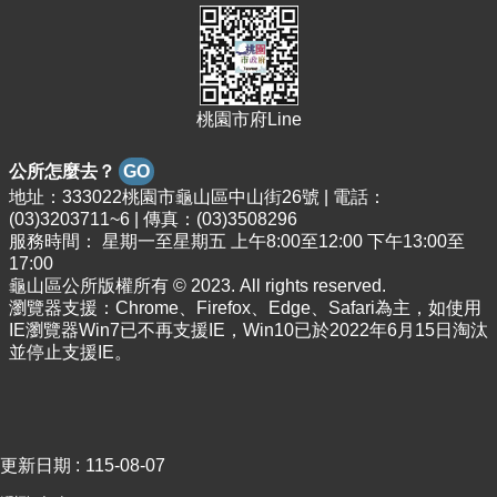
資
料
回
首
桃園市府Line
頁
網
公所怎麼去？
GO
站
地址：333022桃園市龜山區中山街26號 | 電話：
導
(03)3203711~6 | 傳真：(03)3508296
覽
服務時間： 星期一至星期五 上午8:00至12:00 下午13:00至
17:00
市
龜山區公所版權所有 © 2023. All rights reserved.
政
瀏覽器支援：Chrome、Firefox、Edge、Safari為主，如使用
信
IE瀏覽器Win7已不再支援IE，Win10已於2022年6月15日淘汰
箱
並停止支援IE。
常
見
問
題
更新日期
115-08-07