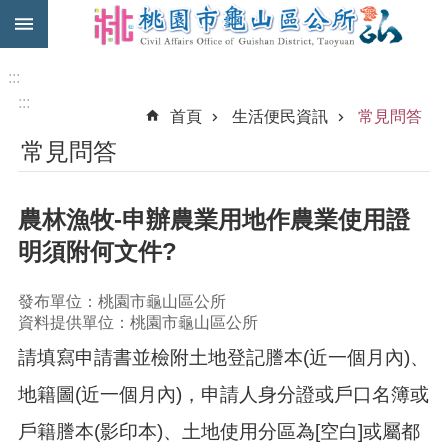
:::
跳到主要內容區塊
免
費
:::
公
:::
首頁
生活便民資訊
常見問答
車
常見問答
市
民
卡
農林漁牧-申辦農業用地作農業使用證
進
明須附何文件?
階
搜
發布單位：桃園市龜山區公所
尋
資料提供單位：桃園市龜山區公所
請填寫申請書並檢附土地登記謄本(近一個月內)、
本
地籍圖(近一個月內)，申請人身分證或戶口名簿或
區
戶籍謄本(影印本)、土地使用分區為[空白]或屬都
介