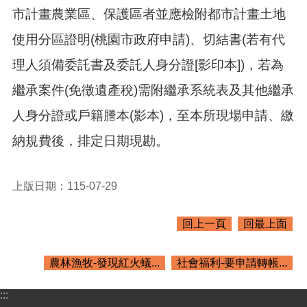
紹
市計畫農業區、保護區者並應檢附都市計畫土地
訊
使用分區證明(桃園市政府申請)、切結書(若有代
息
公
理人須備委託書及委託人身分證[影印本])，若為
告
繼承案件(免徵遺產稅)需附繼承系統表及其他繼承
生
活
人身分證或戶籍謄本(影本)，至本所現場申請、繳
便
納規費後，排定日期現勘。
民
資
訊
上版日期：115-07-29
機
關
回上一頁
回最上面
通
訊
錄
農林漁牧-發現紅火蟻...
社會福利-要申請轉帳...
相
關
:::