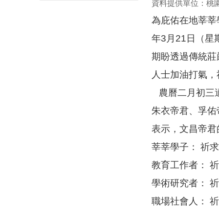
資料提供單位：桃
為庇佑在地莘莘
年3月21日（
期盼透過傳統莊
人士加油打氣，
農曆二月初三適
朱衣帝君、孚佑
表示，文昌帝君
莘莘學子： 祈
教育工作者： 
學術研究者： 
職場社會人： 