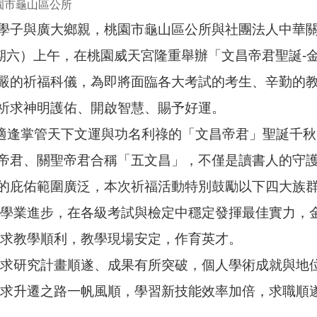
園市龜山區公所
學子與廣大鄉親，桃園市龜山區公所與社團法人中華關
星期六）上午，在桃園威天宮隆重舉辦「文昌帝君聖誕-
嚴的祈福科儀，為即將面臨各大考試的考生、辛勤的
祈求神明護佑、開啟智慧、賜予好運。
逢掌管天下文運與功名利祿的「文昌帝君」聖誕千秋
帝君、關聖帝君合稱「五文昌」，不僅是讀書人的守
的庇佑範圍廣泛，本次祈福活動特別鼓勵以下四大族
求學業進步，在各級考試與檢定中穩定發揮最佳實力，
祈求教學順利，教學現場安定，作育英才。
祈求研究計畫順遂、成果有所突破，個人學術成就與地
祈求升遷之路一帆風順，學習新技能效率加倍，求職順