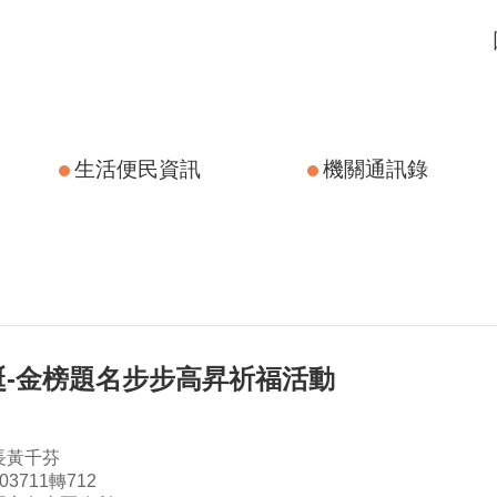
生活便民資訊
機關通訊錄
誕-金榜題名步步高昇祈福活動
長黃千芬
3711轉712