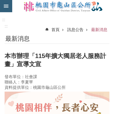
:::
跳到主要內容區塊
免
費
:::
公
:::
首頁
訊息公告
最新消息
車
最新消息
市
民
卡
本市辦理「115年擴大獨居老人服務計
進
畫」宣導文宣
階
搜
發布單位：社會課
尋
聯絡人：李夏苹
資料提供單位：桃園市龜山區公所
本
區
介