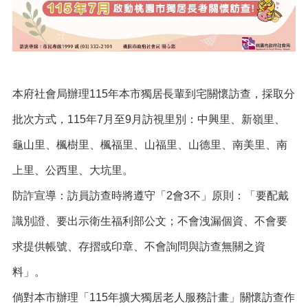
紹
訊
息
公
告
本府社會局辦理115年本市獨居長輩到宅關懷訪查，採取分
生
活
批次方式，115年7月至9月訪視里別：中興里、新嶺里、
便
民
龜山里、楓樹里、楓福里、山福里、山德里、南美里、南
資
上里、公西里、大坑里。
訊
防詐宣導：訪員訪查時將遵守「2會3不」原則：「要配戴
機
關
識別證、要出示衛生福利部公文；不會洩漏個資、不會要
通
訊
求提供帳號、存摺或印章、不會詢問與訪查無關之資
錄
料」。
相
關
倘對本市辦理「115年擴大獨居老人服務計畫」關懷訪查作