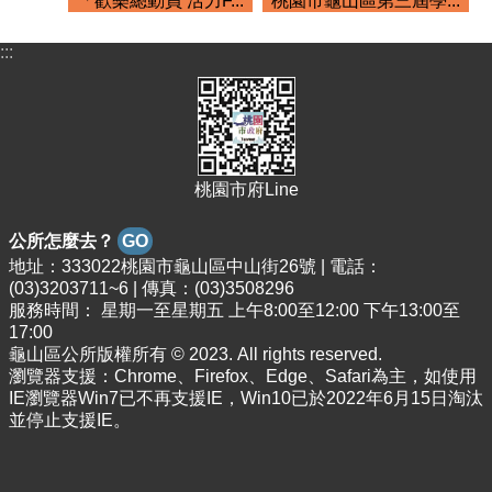
「歡樂總動員 活力F...
桃園市龜山區第三屆學...
桃
園
市
:::
政
府
隱
私
桃園市府Line
權
政
策
公所怎麼去？
GO
地址：333022桃園市龜山區中山街26號 | 電話：
政
(03)3203711~6 | 傳真：(03)3508296
府
服務時間： 星期一至星期五 上午8:00至12:00 下午13:00至
網
17:00
站
龜山區公所版權所有 © 2023. All rights reserved.
資
瀏覽器支援：Chrome、Firefox、Edge、Safari為主，如使用
料
IE瀏覽器Win7已不再支援IE，Win10已於2022年6月15日淘汰
開
並停止支援IE。
放
宣
告