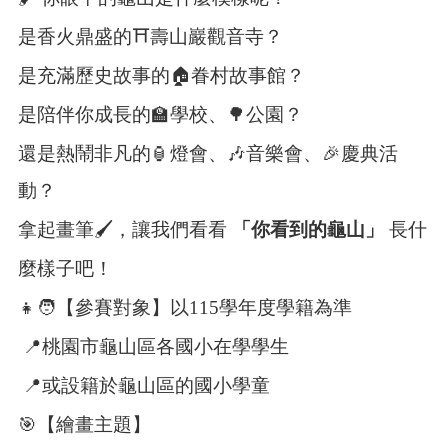
紹
⛩
是香火鼎盛的
️壽山巖觀音寺？
訊
息
🏠
是充滿歷史故事的
眷村故事館？
公
告
🏫
🌳
是陪伴你成長的
學校、
公園？
生
🏮
🎶
🎉
還是熱鬧非凡的
燈會、
音樂會、
慶典活
活
便
動？
民
拿起畫筆
🖌
，讓我們看看
「你看到的龜山」
長什
資
訊
麼樣子吧！
機
👧🧑
【參賽對象】以115學年度學籍為準
關
通
📍
桃園市龜山區各國小在學學生
訊
錄
📍
或設籍於龜山區的國小學童
相
🎯
【繪畫主題】
關