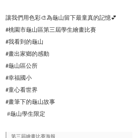
讓我們用色彩
🎨
為龜山留下最童真的記憶
💕
桃園市龜山區第三屆學生繪畫比賽
#
我看到的龜山
#
畫出家鄉的感動
#
龜山區公所
#
幸福國小
#
童心看世界
#
畫筆下的龜山故事
#
#
龜山學生限定
第三屆繪畫比賽海報