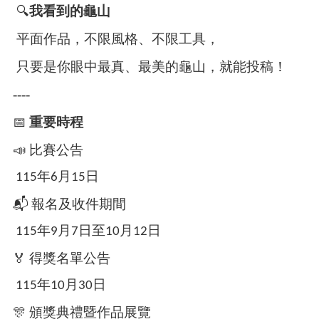
資
🔍
我看到的龜山
料
平面作品，不限風格、不限工具，
回
首
只要是你眼中最真、最美的龜山，就能投稿！
頁
----
網
📅
重要時程
站
導
📣
比賽公告
覽
115年6月15日
市
政
📬
報名及收件期間
信
箱
115年9月7日至10月12日
常
🏅
得獎名單公告
見
問
115年10月30日
題
🎊
頒獎典禮暨作品展覽