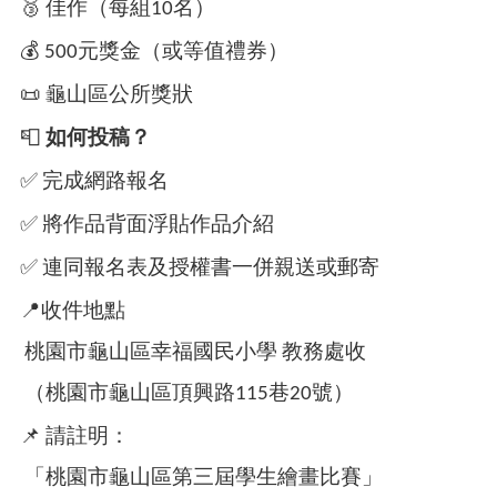
🥉
佳作（每組10名）
網
💰
500元獎金（或等值禮券）
站
安
📜
龜山區公所獎狀
全
政
📮
如何投稿？
策
✅
完成網路報名
✅
將作品背面浮貼作品介紹
✅
連同報名表及授權書一併親送或郵寄
📍
收件地點
桃園市龜山區幸福國民小學 教務處收
（桃園市龜山區頂興路115巷20號）
📌
請註明：
「桃園市龜山區第三屆學生繪畫比賽」