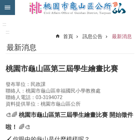
:::
跳到主要內容區塊
免
費
:::
公
:::
首頁
訊息公告
最新消息
車
最新消息
市
民
卡
桃園市龜山區第三屆學生繪畫比賽
進
階
發布單位：民政課
搜
聯絡人：桃園市龜山區幸福國民小學教務處
尋
聯絡人電話：03-3194072
資料提供單位：桃園市龜山區公所
🎨🌈
桃園市龜山區第三屆學生繪畫比賽 開始徵件
本
啦！
🌈🎨
區
介
🖌
️ 你眼中的龜山是什麼模樣呢？