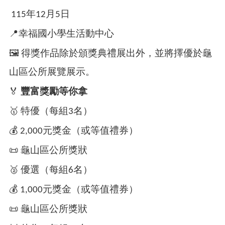
桃
園
115年12月5日
市
📍
政
幸福國小學生活動中心
府
🖼
️ 得獎作品除於頒獎典禮展出外，並將擇優於龜
隱
山區公所展覽展示。
私
權
🏅
豐富獎勵等你拿
政
策
🥇
特優（每組3名）
政
💰
2,000元獎金（或等值禮券）
府
📜
網
龜山區公所獎狀
站
🥈
優選（每組6名）
資
料
💰
1,000元獎金（或等值禮券）
開
放
📜
龜山區公所獎狀
宣
告