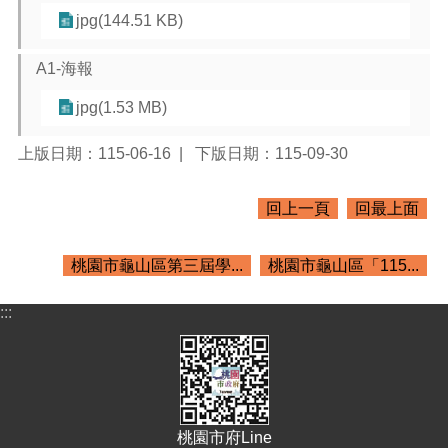
資
jpg(144.51 KB)
料
A1-海報
回
首
jpg(1.53 MB)
頁
網
上版日期：115-06-16
下版日期：115-09-30
站
導
回上一頁
回最上面
覽
市
桃園市龜山區第三屆學...
桃園市龜山區「115...
政
信
:::
箱
常
見
問
題
桃園市府Line