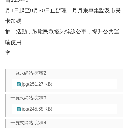
紹
月1日起至9月30日止辦理「月月乘車集點及市民
訊
息
卡加碼
公
告
抽」活動，鼓勵民眾搭乘幹線公車，提升公共運
生
輸使用
活
率
便
民
資
訊
一頁式網站-完稿2
機
jpg(251.27 KB)
關
通
一頁式網站-完稿3
訊
錄
jpg(245.68 KB)
相
一頁式網站-完稿4
關