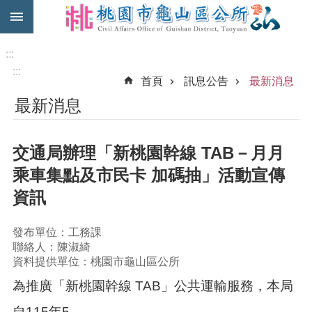
:::
跳到主要內容區塊
免
費
:::
公
:::
首頁
訊息公告
最新消息
車
最新消息
市
民
卡
交通局辦理「新桃園幹線 TAB－月月
進
乘車集點及市民卡 加碼抽」活動宣傳
階
資訊
搜
尋
發布單位：工務課
聯絡人：陳淑綺
資料提供單位：桃園市龜山區公所
本
為推廣「新桃園幹線 TAB」公共運輸服務，本局
區
介
自115年5