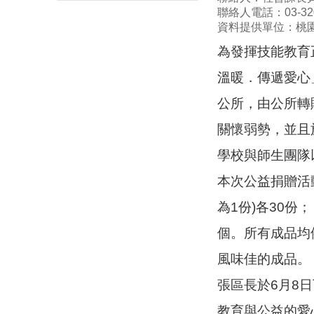
聯絡人電話：03-320
資料提供單位：桃
為發揮技能教育
溫暖．傳遞愛心
公所，由公所轉
關懷弱勢，並且
學校與師生團隊
本次公益捐贈活動
為1份)各30份
個。所有成品均
風味佳的成品。
張區長於6月8
教育與公益的愛