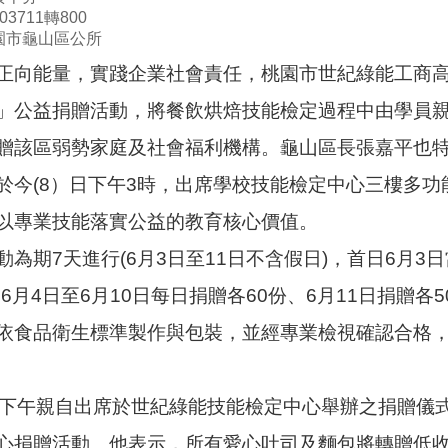
3711轉800
園市龜山區公所
正向能量，實踐企業社會責任，桃園市世紀綠能工商高
」公益捐贈活動，將餐飲烘焙技能檢定過程中由學員
贈該區弱勢家庭及社會福利機構。龜山區長張嘉平也
於今(8）日下午3時，出席學校技能檢定中心三樓多
以專業技能落實公益的教育核心價值。
為期7天進行(6月3日至11日不含假日)，首日6月3日
； 6月4日至6月10日每日捐贈各60份、6月11日捐贈各
依食品衛生標準製作與包裝，並經專業檢視確認合格
日下午親自出席於世紀綠能技能檢定中心舉辦之捐贈儀
心捐贈活動。他表示，所有愛心吐司及麵包將轉贈低