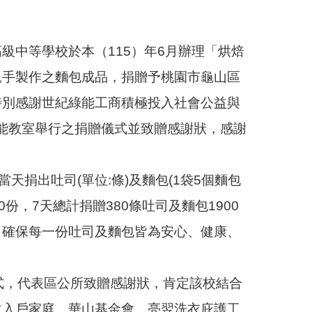
級中等學校於本（115）年6月辦理「烘焙
親手製作之麵包成品，捐贈予桃園市龜山區
特別感謝世紀綠能工商積極投入社會公益與
功能教室舉行之捐贈儀式並致贈感謝狀，感謝
當天捐出吐司(單位:條)及麵包(1袋5個麵包
50份，7天總計捐贈380條吐司及麵包1900
，確保每一份吐司及麵包皆為安心、健康、
式，代表區公所致贈感謝狀，肯定該校結合
收入戶家庭、華山基金會、亮翌洗衣庇護工