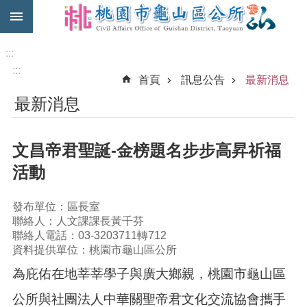
:::
跳到主要內容區塊
免
費
:::
公
:::
首頁
訊息公告
最新消息
車
最新消息
市
民
卡
文昌帝君聖誕-金榜題名步步高昇祈福
進
活動
階
搜
發布單位：區長室
尋
聯絡人：人文課課長黃千芬
聯絡人電話：03-3203711轉712
資料提供單位：桃園市龜山區公所
本
為庇佑在地莘莘學子與廣大鄉親，桃園市龜山區
區
介
公所與社團法人中華關聖帝君文化交流協會攜手