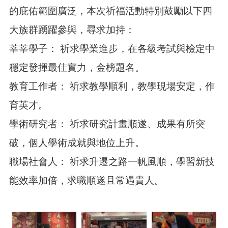
資
的庇佑範圍廣泛，本次祈福活動特別鼓勵以下四
料
大族群踴躍參與，尋求加持：
回
首
莘莘學子： 祈求學業進步，在各級考試與檢定中
頁
穩定發揮最佳實力，金榜題名。
網
教育工作者： 祈求教學順利，教學現場安定，作
站
導
育英才。
覽
學術研究者： 祈求研究計畫順遂、成果有所突
市
政
破，個人學術成就與地位上升。
信
箱
職場社會人： 祈求升遷之路一帆風順，學習新技
常
能效率加倍，求職順遂且常遇貴人。
見
問
題