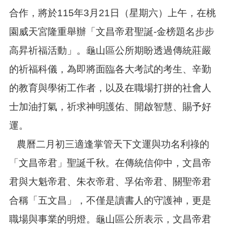
紹
合作，將於115年3月21日（星期六）上午，在桃
訊
園威天宮隆重舉辦「文昌帝君聖誕-金榜題名步步
息
公
高昇祈福活動」。龜山區公所期盼透過傳統莊嚴
告
的祈福科儀，為即將面臨各大考試的考生、辛勤
生
活
的教育與學術工作者，以及在職場打拼的社會人
便
民
士加油打氣，祈求神明護佑、開啟智慧、賜予好
資
運。
訊
農曆二月初三適逢掌管天下文運與功名利祿的
機
關
「文昌帝君」聖誕千秋。在傳統信仰中，文昌帝
通
訊
君與大魁帝君、朱衣帝君、孚佑帝君、關聖帝君
錄
合稱「五文昌」，不僅是讀書人的守護神，更是
相
關
職場與事業的明燈。龜山區公所表示，文昌帝君