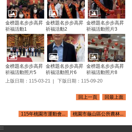
桃
園
市
政
金榜題名步步高昇
金榜題名步步高昇
金榜題名步步高昇
府
祈福活動1
祈福活動2
祈福活動照片3
隱
私
權
政
策
金榜題名步步高昇
金榜題名步步高昇
金榜題名步步高昇
祈福活動照片5
祈福活動照片6
祈福活動照片8
政
上版日期：115-03-21
下版日期：115-09-20
府
網
站
回上一頁
回最上面
資
料
開
115年桃園市運動會...
桃園市龜山區公所農林...
放
宣
:::
告