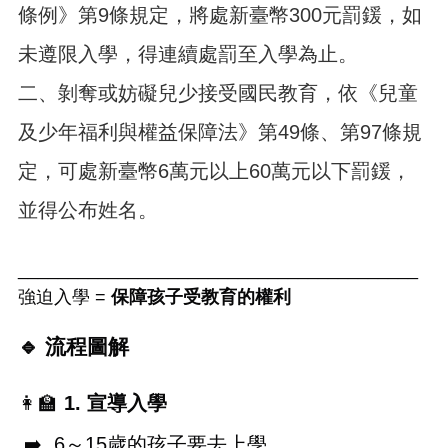
資
條例》第9條規定，將處新臺幣300元罰鍰，如
料
未遵限入學，得連續處罰至入學為止。
回
首
二、剝奪或妨礙兒少接受國民教育，依《兒童
頁
及少年福利與權益保障法》第49條、第97條規
網
定，可處新臺幣6萬元以上60萬元以下罰鍰，
站
導
並得公布姓名。
覽
市
________________________________________
政
信
強迫入學 = 
保障孩子受教育的權利
箱
🔹
 流程圖解
常
見
問
👩‍🏫
1. 
宣導入學
題
➡
️  6～15歲的孩子要去上學