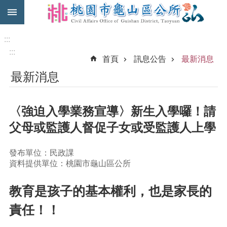
:::
跳到主要內容區塊
免
費
:::
公
:::
首頁
訊息公告
最新消息
車
最新消息
市
民
卡
〈強迫入學業務宣導〉新生入學囉！請
進
父母或監護人督促子女或受監護人上學
階
搜
發布單位：民政課
尋
資料提供單位：桃園市龜山區公所
教育是孩子的基本權利，也是家長的
本
責任！！
區
介