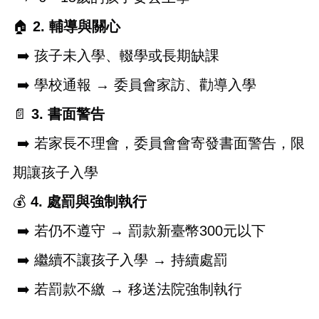
桃
園
🏠
2. 
輔導與關心
市
政
➡
️ 孩子未入學、輟學或長期缺課
府
➡
️ 學校通報 → 委員會家訪、勸導入學
隱
私
📄
3. 
書面警告
權
政
➡
️ 若家長不理會，委員會會寄發書面警告，限
策
期讓孩子入學
政
府
💰
4. 
處罰與強制執行
網
站
➡
️ 若仍不遵守 → 罰款新臺幣300元以下
資
料
➡
️ 繼續不讓孩子入學 → 持續處罰
開
放
➡
️ 若罰款不繳 → 移送法院強制執行
宣
________________________________________
告