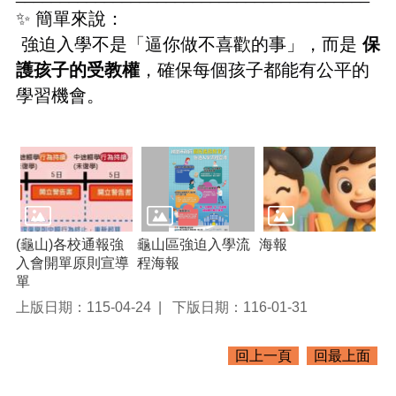
✨ 簡單來說：
網
 強迫入學不是「逼你做不喜歡的事」，而是 
保
站
安
護孩子的受教權
，確保每個孩子都能有公平的
全
學習機會。
政
策
(龜山)各校通報強
龜山區強迫入學流
海報
入會開單原則宣導
程海報
單
上版日期：115-04-24
下版日期：116-01-31
回上一頁
回最上面