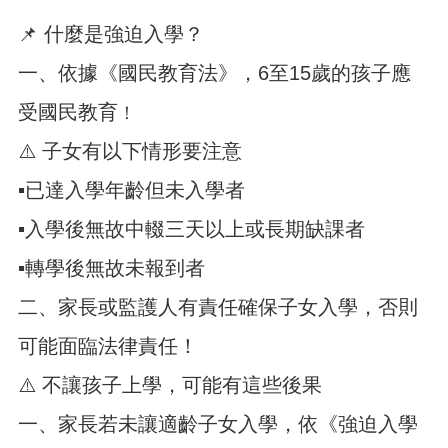
紹
📌 什麼是強迫入學？
訊
息
一、依據《國民教育法》，6至15歲的孩子應
公
告
受國民教育
！
生
⚠️ 子女有以下情形要注意
活
便
▪️已達入學年齡但未入學者
民
▪️入學後無故中輟三天以上或長期缺課者
資
訊
▪️轉學後無故未報到者
機
二、家長或監護人有責任確保子女入學，否則
關
通
可能面臨法律責任！
訊
錄
⚠️ 不讓孩子上學，可能有這些後果
相
一、家長若未讓適齡子女入學，依《強迫入學
關