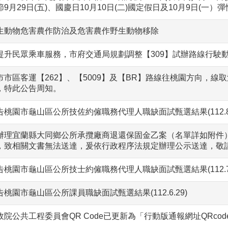
節9月29日(五)、國慶日10月10日(二)國定假日及10月9日(一
生動物危害農作防治及危害農作野生動物移除
提升民眾乘車服務，市府交通局規劃調整【309】試辦路線行駛
市市區客運【262】、【5009】及【BR】路線往桃園方向，線
，特此公告周知。
告桃園市龜山區公所技佐約僱職務代理人職缺面試甄選結果(112.8
辦理宜蘭縣大同鄉公所承攬廠商退還保固金乙案（名單詳如附件
，致相關文書無法送達，爰依行政程序法規定辦理公示送達，敬
告桃園市龜山區公所技士約僱職務代理人職缺面試甄選結果(112.7.
告桃園市龜山區公所課員職缺面試甄選結果(112.6.29)
政院公共工程委員會QR Code已更新為「行動版通報網址QRcod