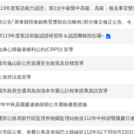
113年度客語能力認證」第2次中級暨中高級、高級，報名事宜
助公告｢屏東縣恆春鎮教育獎助自治條例｣部分條文修正公告、令
所113年度客語初級認證研習班＆認證團報招生囉~
知身心障礙者權利公約(CRPD) 宣導
園市龜山區公所資通安全政策及目標宣導
土保持法規宣導
園市政府交通局為加強本市愛心計程車搭乘資訊宣導
12年中秋及國慶連續假期公共運輸優惠措施
通部公路局新竹區監理所桃園監理站檢送112年中秋節暨國慶日
市市區公車、免費公車及幸福巴士路線於112年(以下同)9月23