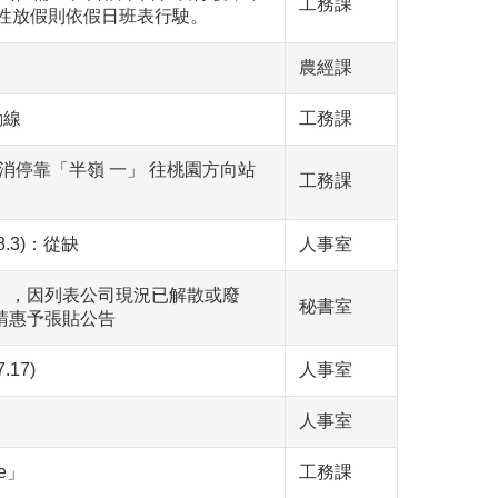
工務課
）彈性放假則依假日班表行駛。
農經課
動線
工務課
取消停靠「半嶺 一」 往桃園方向站
工務課
.3)：從缺
人事室
），因列表公司現況已解散或廢
秘書室
請惠予張貼公告
17)
人事室
人事室
e」
工務課